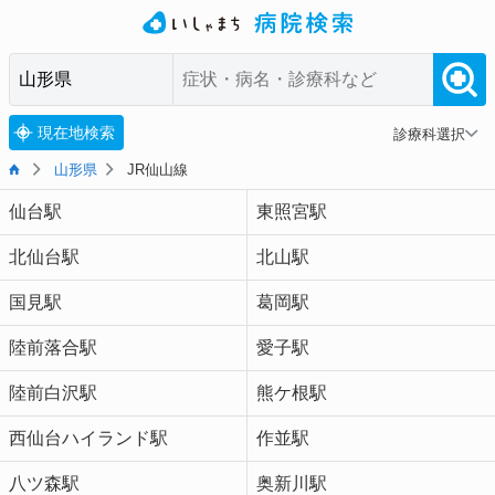
現在地検索
診療科選択
山形県
JR仙山線
仙台駅
東照宮駅
北仙台駅
北山駅
国見駅
葛岡駅
陸前落合駅
愛子駅
陸前白沢駅
熊ケ根駅
西仙台ハイランド駅
作並駅
八ツ森駅
奥新川駅