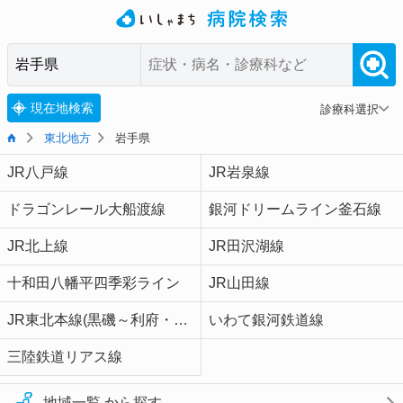
現在地検索
診療科選択
東北地方
岩手県
JR八戸線
JR岩泉線
ドラゴンレール大船渡線
銀河ドリームライン釜石線
JR北上線
JR田沢湖線
十和田八幡平四季彩ライン
JR山田線
JR東北本線(黒磯～利府・盛岡)
いわて銀河鉄道線
三陸鉄道リアス線
地域一覧 から探す