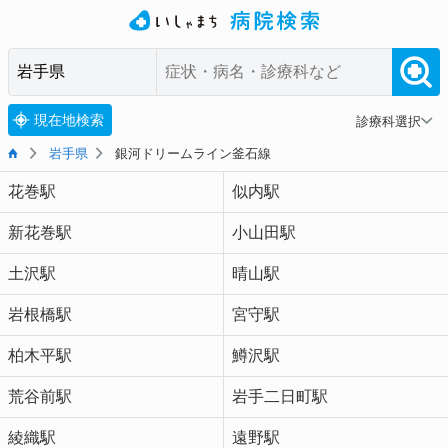
現在地検索
診療科選択
岩手県
銀河ドリームライン釜石線
花巻駅
似内駅
新花巻駅
小山田駅
土沢駅
晴山駅
岩根橋駅
宮守駅
柏木平駅
鱒沢駅
荒谷前駅
岩手二日町駅
綾織駅
遠野駅