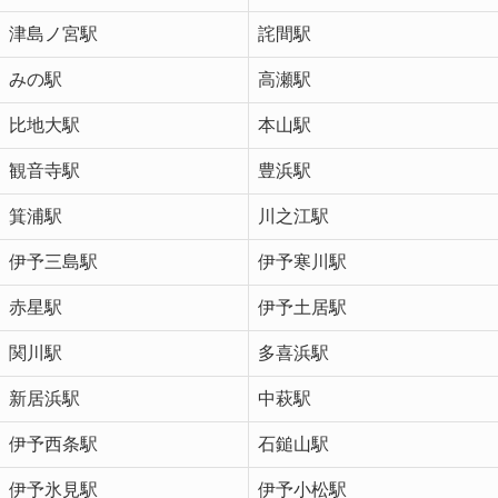
津島ノ宮駅
詫間駅
みの駅
高瀬駅
比地大駅
本山駅
観音寺駅
豊浜駅
箕浦駅
川之江駅
伊予三島駅
伊予寒川駅
赤星駅
伊予土居駅
関川駅
多喜浜駅
新居浜駅
中萩駅
伊予西条駅
石鎚山駅
伊予氷見駅
伊予小松駅