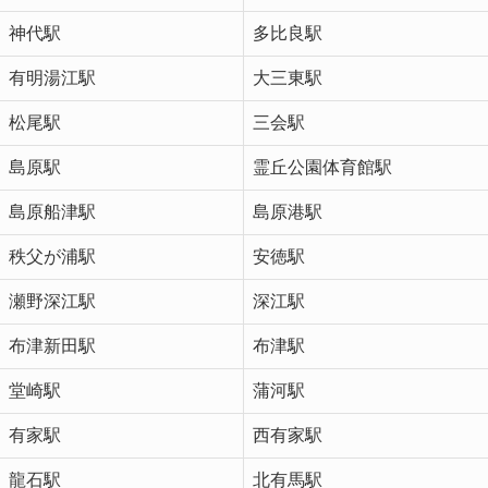
神代駅
多比良駅
有明湯江駅
大三東駅
松尾駅
三会駅
島原駅
霊丘公園体育館駅
島原船津駅
島原港駅
秩父が浦駅
安徳駅
瀬野深江駅
深江駅
布津新田駅
布津駅
堂崎駅
蒲河駅
有家駅
西有家駅
龍石駅
北有馬駅