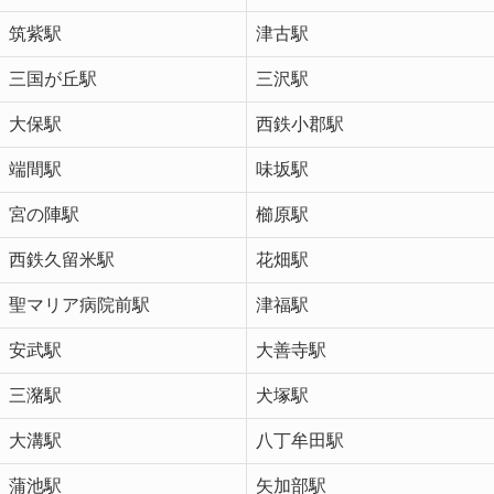
筑紫駅
津古駅
三国が丘駅
三沢駅
大保駅
西鉄小郡駅
端間駅
味坂駅
宮の陣駅
櫛原駅
西鉄久留米駅
花畑駅
聖マリア病院前駅
津福駅
安武駅
大善寺駅
三潴駅
犬塚駅
大溝駅
八丁牟田駅
蒲池駅
矢加部駅