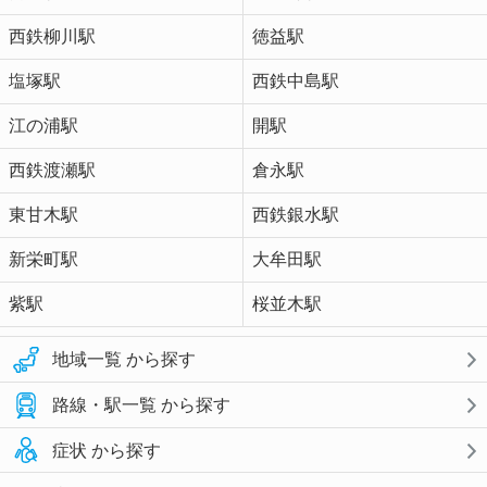
西鉄柳川駅
徳益駅
塩塚駅
西鉄中島駅
江の浦駅
開駅
西鉄渡瀬駅
倉永駅
東甘木駅
西鉄銀水駅
新栄町駅
大牟田駅
紫駅
桜並木駅
地域一覧 から探す
路線・駅一覧 から探す
症状 から探す