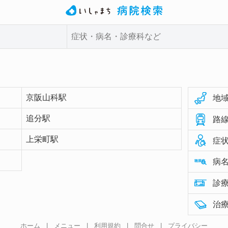
京阪山科駅
地域
追分駅
路線
上栄町駅
症状
病名
診療
治療
ホーム
|
メニュー
|
利用規約
|
問合せ
|
プライバシー