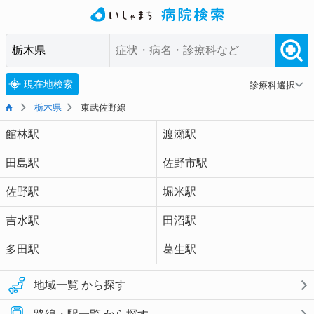
現在地検索
診療科選択
栃木県
東武佐野線
館林駅
渡瀬駅
田島駅
佐野市駅
佐野駅
堀米駅
吉水駅
田沼駅
多田駅
葛生駅
地域一覧 から探す