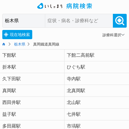
現在地検索
診療科選択
栃木県
真岡鐵道真岡線
下館駅
下館二高前駅
折本駅
ひぐち駅
久下田駅
寺内駅
真岡駅
北真岡駅
西田井駅
北山駅
益子駅
七井駅
多田羅駅
市塙駅