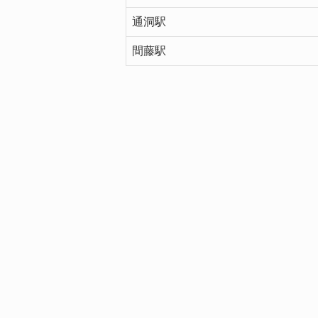
通洞駅
間藤駅