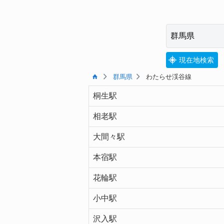
現在地検索
群馬県
わたらせ渓谷線
桐生駅
相老駅
大間々駅
本宿駅
花輪駅
小中駅
沢入駅