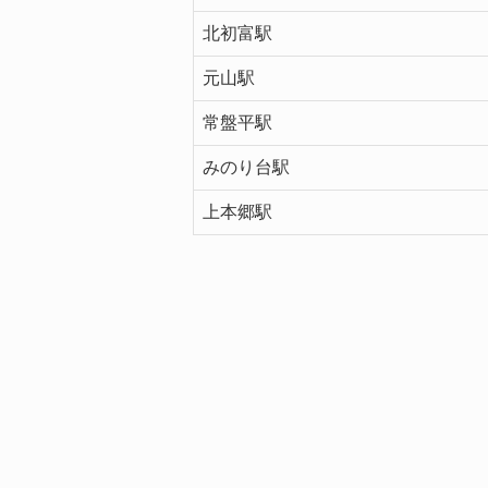
北初富駅
元山駅
常盤平駅
みのり台駅
上本郷駅