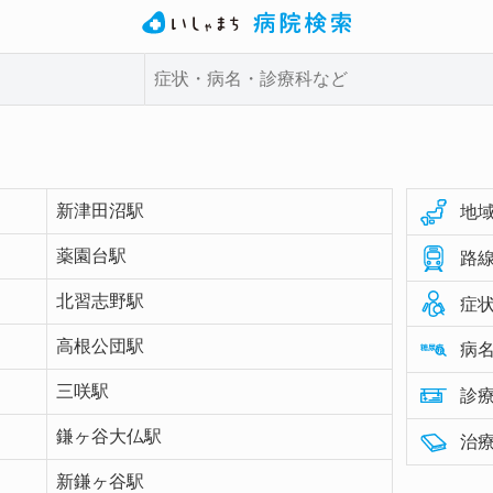
新津田沼駅
地域
薬園台駅
路線
北習志野駅
症状
高根公団駅
病名
三咲駅
診療
鎌ヶ谷大仏駅
治療
新鎌ヶ谷駅