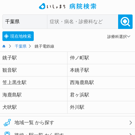
現在地検索
診療科選択
千葉県
銚子電鉄線
銚子駅
仲ノ町駅
観音駅
本銚子駅
笠上黒生駅
西海鹿島駅
海鹿島駅
君ヶ浜駅
犬吠駅
外川駅
地域一覧 から探す