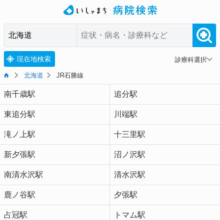
現在地検索
診療科選択
北海道
JR石勝線
南千歳駅
追分駅
東追分駅
川端駅
滝ノ上駅
十三里駅
新夕張駅
沼ノ沢駅
南清水沢駅
清水沢駅
鹿ノ谷駅
夕張駅
占冠駅
トマム駅