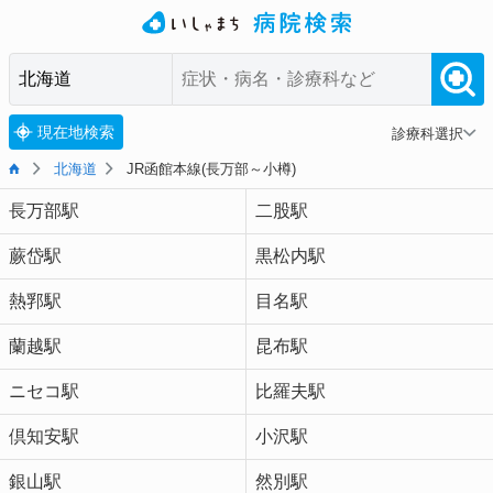
現在地検索
診療科選択
北海道
JR函館本線(長万部～小樽)
長万部駅
二股駅
蕨岱駅
黒松内駅
熱郛駅
目名駅
蘭越駅
昆布駅
ニセコ駅
比羅夫駅
倶知安駅
小沢駅
銀山駅
然別駅