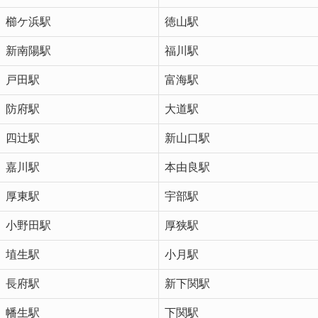
櫛ケ浜駅
徳山駅
新南陽駅
福川駅
戸田駅
富海駅
防府駅
大道駅
四辻駅
新山口駅
嘉川駅
本由良駅
厚東駅
宇部駅
小野田駅
厚狭駅
埴生駅
小月駅
長府駅
新下関駅
幡生駅
下関駅