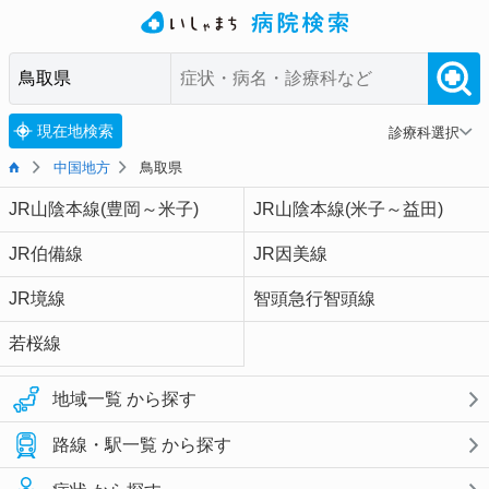
現在地検索
診療科選択
中国地方
鳥取県
JR山陰本線(豊岡～米子)
JR山陰本線(米子～益田)
JR伯備線
JR因美線
JR境線
智頭急行智頭線
若桜線
地域一覧 から探す
路線・駅一覧 から探す