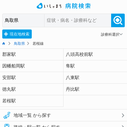
現在地検索
診療科選択
鳥取県
若桜線
郡家駅
八頭高校前駅
因幡船岡駅
隼駅
安部駅
八東駅
徳丸駅
丹比駅
若桜駅
地域一覧 から探す