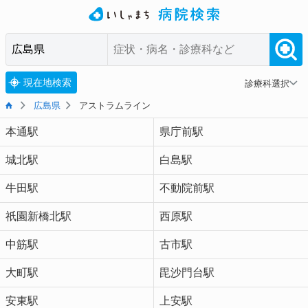
現在地検索
診療科選択
広島県
アストラムライン
本通駅
県庁前駅
城北駅
白島駅
牛田駅
不動院前駅
祇園新橋北駅
西原駅
中筋駅
古市駅
大町駅
毘沙門台駅
安東駅
上安駅