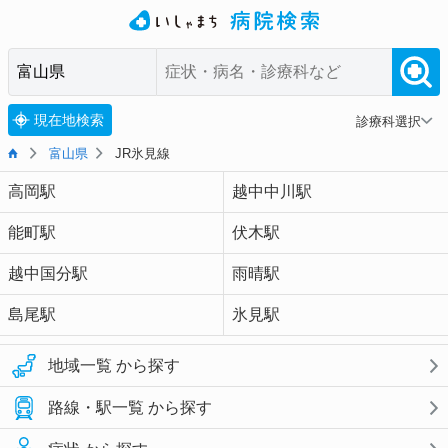
現在地検索
診療科選択
富山県
JR氷見線
高岡駅
越中中川駅
能町駅
伏木駅
越中国分駅
雨晴駅
島尾駅
氷見駅
地域一覧 から探す
路線・駅一覧 から探す