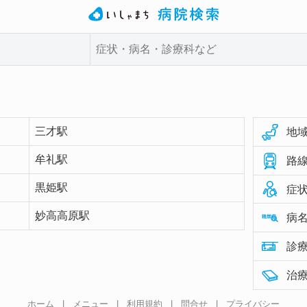
三才駅
地域
牟礼駅
路線
黒姫駅
症状
妙高高原駅
病名
診療
治療
ホーム
|
メニュー
|
利用規約
|
問合せ
|
プライバシー