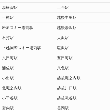
湯檜曽駅
土合駅
土樽駅
越後中里駅
岩原スキー場前駅
越後湯沢駅
石打駅
大沢駅
上越国際スキー場前駅
塩沢駅
六日町駅
五日町駅
浦佐駅
八色駅
小出駅
越後堀之内駅
北堀之内駅
越後川口駅
小千谷駅
越後滝谷駅
宮内駅
長岡駅