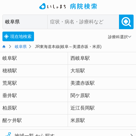
現在地検索
診療科選択
岐阜県
JR東海道本線(岐阜～美濃赤坂・米原)
岐阜駅
西岐阜駅
穂積駅
大垣駅
荒尾駅
美濃赤坂駅
垂井駅
関ケ原駅
柏原駅
近江長岡駅
醒ケ井駅
米原駅
地域一覧 から探す