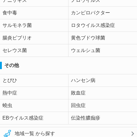
アニサキス
ノロウイルス
食中毒
カンピロバクター
サルモネラ菌
ロタウイルス感染症
腸炎ビブリオ
黄色ブドウ球菌
セレウス菌
ウェルシュ菌
その他
とびひ
ハンセン病
熱中症
敗血症
蟯虫
回虫症
EBウイルス感染症
伝染性膿痂疹
地域一覧 から探す