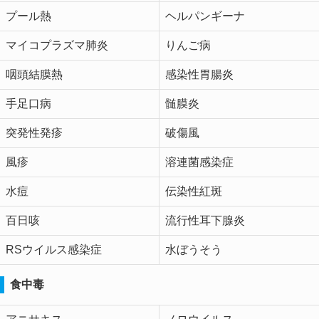
プール熱
ヘルパンギーナ
マイコプラズマ肺炎
りんご病
咽頭結膜熱
感染性胃腸炎
手足口病
髄膜炎
突発性発疹
破傷風
風疹
溶連菌感染症
水痘
伝染性紅斑
百日咳
流行性耳下腺炎
RSウイルス感染症
水ぼうそう
食中毒