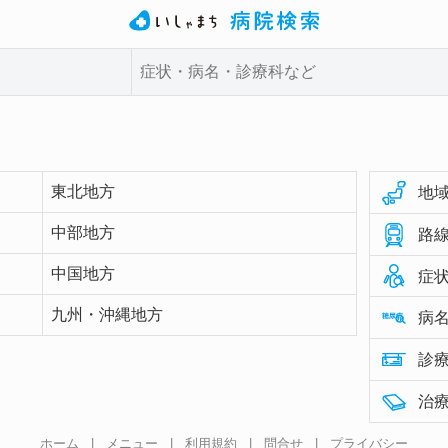
東北地方
地域
中部地方
路線
中国地方
症状
九州・沖縄地方
病名
診療
治療
ホーム
|
メニュー
|
利用規約
|
問合せ
|
プライバシー